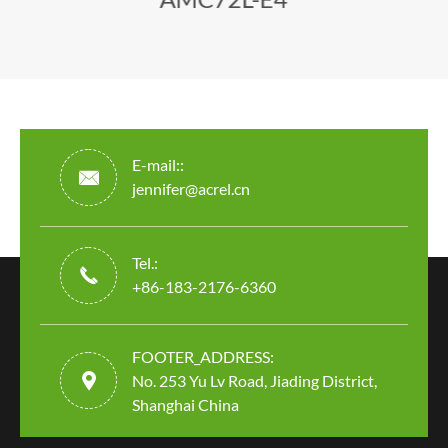
E-mail::

jennifer@acrel.cn
Tel.:

+86-183-2176-6360
FOOTER_ADDRESS:

No. 253 Yu Lv Road, Jiading District,
Shanghai China