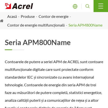


Acasă
Produse
Contor de energie
Contor de energie multifuncțională
Seria APM800Name
Seria APM800Name
Contoarele de putere a seriei APM de ACREL sunt contoare
multifuncționale digitale care sunt proiectate conform
standardelor IEC și sincronizate cu avans internațional
tehnologie. Contoarele de energie din seria APM de trei
faze au măsurători de putere completă, statistici energetice,
analiza calității puterii și a comunicațiilor de rețea și a altor
funcții; și contoarele digitale de energie de 3 faze sunt