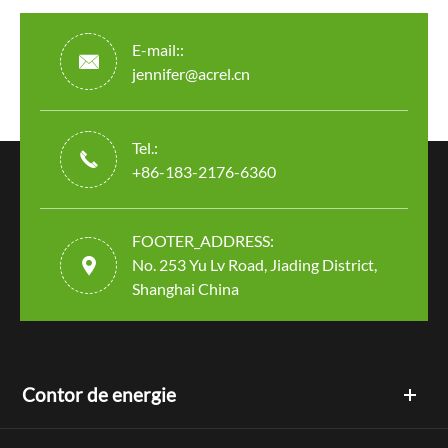
E-mail::

jennifer@acrel.cn
Tel.:

+86-183-2176-6360
FOOTER_ADDRESS:

No. 253 Yu Lv Road, Jiading District,
Shanghai China
Contor de energie