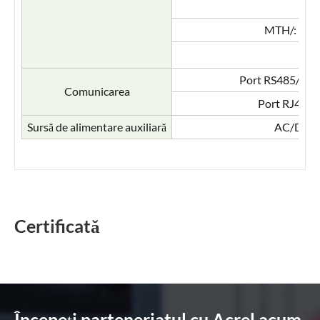
MTH/: un co
Port RS485/Mod
Comunicarea
Port RJ45 (
Sursă de alimentare auxiliară
AC/DC 8
Certificată
Începeţi parteneriatul cu Acrel acum.