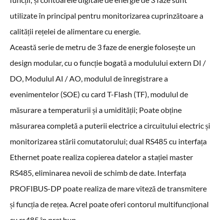
utilizate în principal pentru monitorizarea cuprinzătoare a
calității rețelei de alimentare cu energie.
Această serie de metru de 3 faze de energie folosește un
design modular, cu o funcție bogată a modulului extern DI /
DO, Modulul AI / AO, modulul de înregistrare a
evenimentelor (SOE) cu card T-Flash (TF), modulul de
măsurare a temperaturii și a umidității; Poate obține
măsurarea completă a puterii electrice a circuitului electric și
monitorizarea stării comutatorului; dual RS485 cu interfața
Ethernet poate realiza copierea datelor a stației master
RS485, eliminarea nevoii de schimb de date. Interfața
PROFIBUS-DP poate realiza de mare viteză de transmitere
și funcția de rețea. Acrel poate oferi contorul multifuncțional
cu rs485 în preț bun.