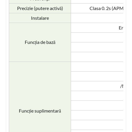
Precizie (putere activă)
Clasa 0. 2s (APM80
Instalare
Energi
Cer
Funcția de bază
/MLOG
Funcție suplimentară