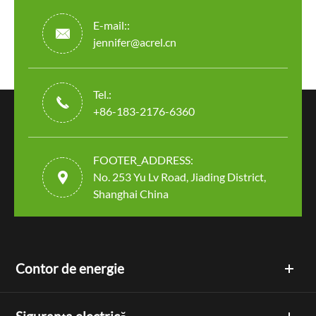
E-mail::

jennifer@acrel.cn
Tel.:

+86-183-2176-6360
FOOTER_ADDRESS:

No. 253 Yu Lv Road, Jiading District,
Shanghai China
Contor de energie