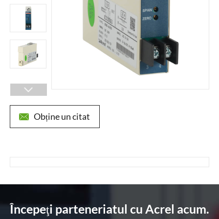

Obține un citat

Începeţi parteneriatul cu Acrel acum.