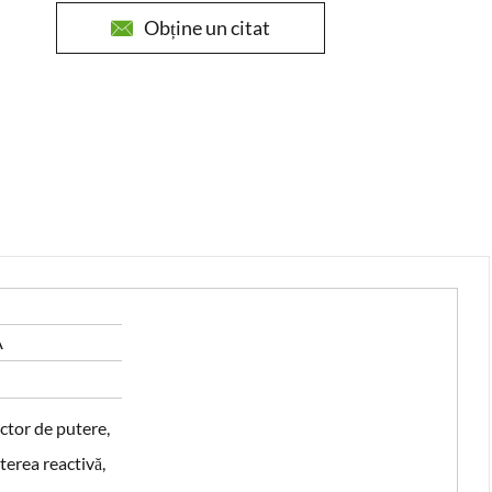
Obține un citat

A
ctor de putere,
terea reactivă,