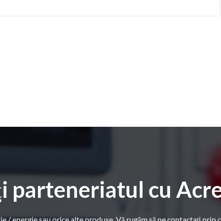
i parteneriatul cu Acr
ie / energie sau orice alte produse, Vă rugăm să ne contactați pri