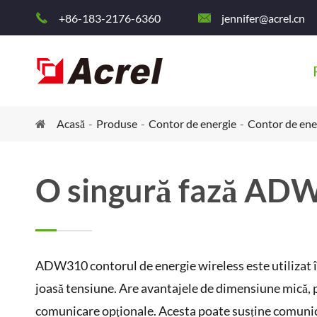
+86-183-2176-6360
jennifer@acrel.cn


Acasă
Produse
Contor de energie
Contor de ener
O singură fază AD
ADW310 contorul de energie wireless este utilizat în
joasă tensiune. Are avantajele de dimensiune mică, pr
comunicare opţionale. Acesta poate susține comuni