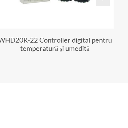
WHD20R-22 Controller digital pentru
WH
temperatură și umedită