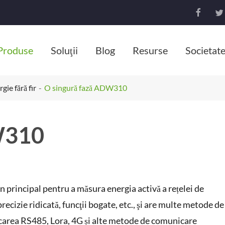


Produse
Soluţii
Blog
Resurse
Societat
gie fără fir
O singură fază ADW310
W310
 principal pentru a măsura energia activă a rețelei de
ecizie ridicată, funcţii bogate, etc., şi are multe metode de
carea RS485, Lora, 4G și alte metode de comunicare