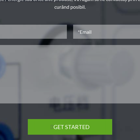
curând posibil.
GET STARTED
