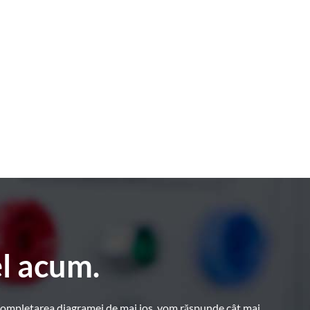
el acum.
n completarea diagramei de mai jos, vom răspunde cât mai