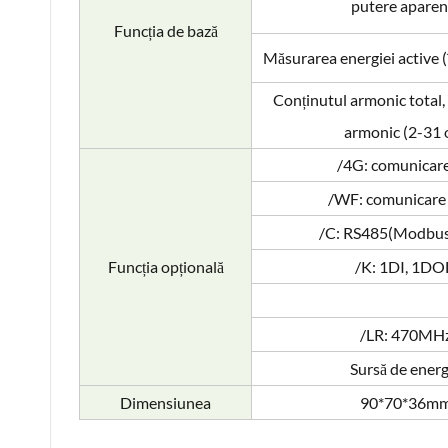
putere aparen
Funcția de bază
Măsurarea energiei active (
Conținutul armonic total,
armonic (2-31 o
/4G: comunicar
/WF: comunicare
/C: RS485(Modbu
Funcția opțională
/K: 1DI, 1D
/LR: 470MH
Sursă de energ
Dimensiunea
90*70*36m