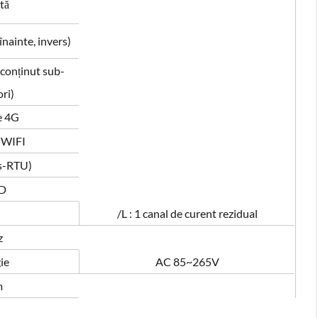
tă
înainte, invers)
 conținut sub-
ri)
e 4G
 WIFI
s-RTU)
OD
/L : 1 canal de curent rezidual
z
ie
AC 85~265V
m