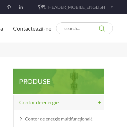
HEADER_MOBILE_ENGLISH




ea
Contactează-ne
PRODUSE
Contor de energie

Contor de energie multifuncțională
