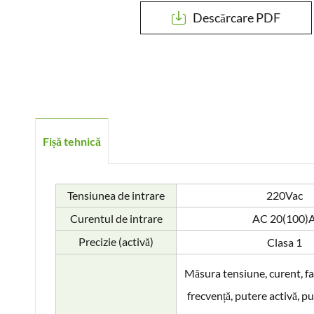
Descărcare PDF

Fișă tehnică
Tensiunea de intrare
220Vac
Curentul de intrare
AC 20(100)
Precizie (activă)
Clasa 1
Măsura tensiune, curent, fa
frecvență, putere activă, pu