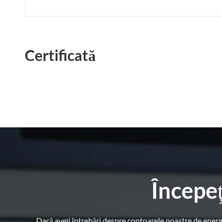
Certificată
Începeţ
Dacă aveți întrebări despre contoarele noastre de energ