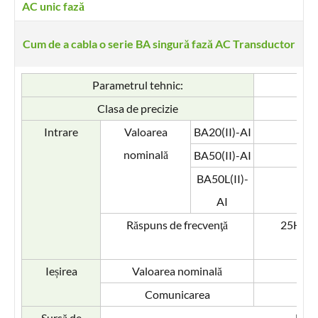
AC unic fază
Cum de a cabla o serie BA singură fază AC Transductor
Parametrul tehnic:
Clasa de precizie
Intrare
Valoarea
BA20(II)-AI
A
nominală
BA50(II)-AI
A
BA50L(II)-
AI
Răspuns de frecvenţă
25Hz~80
Ieșirea
Valoarea nominală
DC
Comunicarea
Sursă de
DC 