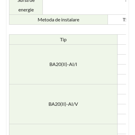
energie
Metoda de instalare
TS35, 
Tip
BA20(II)-AI/I
BA20(II)-AI/V