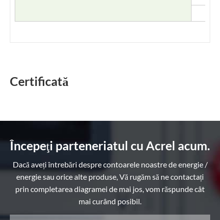
Certificată
Începeţi parteneriatul cu Acrel acum.
Dacă aveți întrebări despre contoarele noastre de energie /
energie sau orice alte produse, Vă rugăm să ne contactați
prin completarea diagramei de mai jos, vom răspunde cât
mai curând posibil.